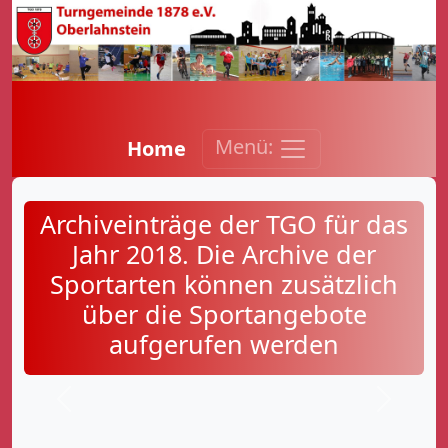
Menü:
Home
Archiveinträge der TGO für das
Jahr 2018. Die Archive der
Sportarten können zusätzlich
über die Sportangebote
aufgerufen werden
Zurück
Weiter