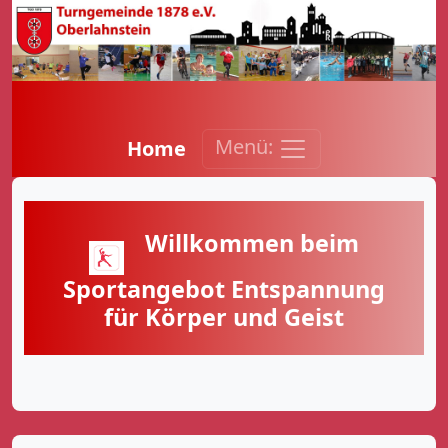
Menü:
Home
Willkommen beim
Sportangebot Entspannung
für Körper und Geist