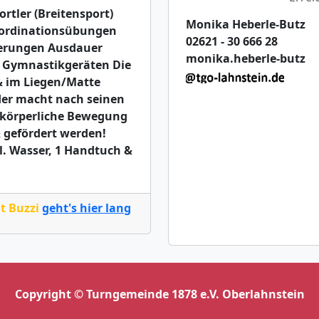
rtler (Breitensport)
Monika Heberle-Butz
oordinationsübungen
02621 - 30 666 28
erungen Ausdauer
monika.heberle-butz
n Gymnastikgeräten Die
& im Liegen/Matte
eder macht nach seinen
e körperliche Bewegung
& gefördert werden!
. Wasser, 1 Handtuch &
it Buzzi
geht's hier lang
Copyright © Turngemeinde 1878 e.V. Oberlahnstein