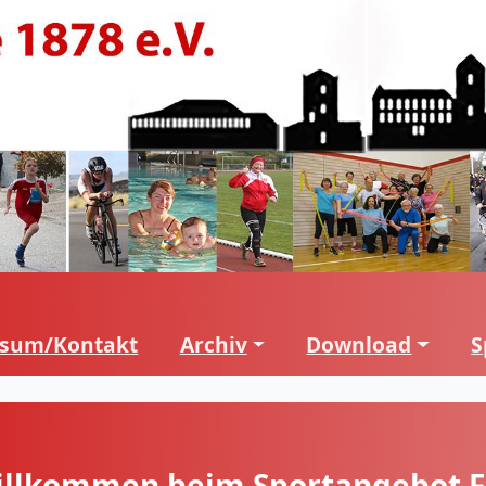
ssum/Kontakt
Archiv
Download
S
llkommen beim Sportangebot Fi