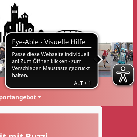
portangebot
t mit Buzzi