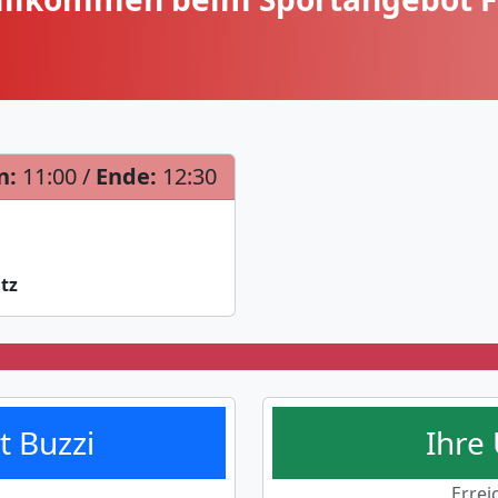
n:
11:00 /
Ende:
12:30
tz
t Buzzi
Ihre
Errei