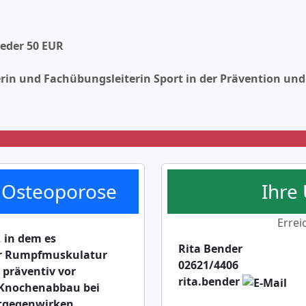
ieder 50 EUR
rin und Fachübungsleiterin Sport in der Prävention und 
n Osteoporose
Ihre
Errei
 in dem es
Rita Bender
er Rumpfmuskulatur
02621/4406
 präventiv vor
rita.bender
 Knochenabbau bei
tgegenwirken.