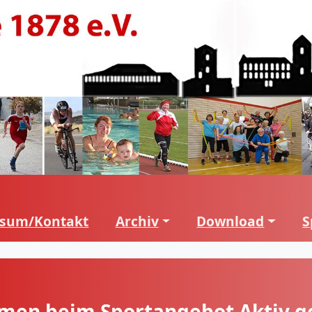
ssum/Kontakt
Archiv
Download
S
en beim Sportangebot Aktiv g