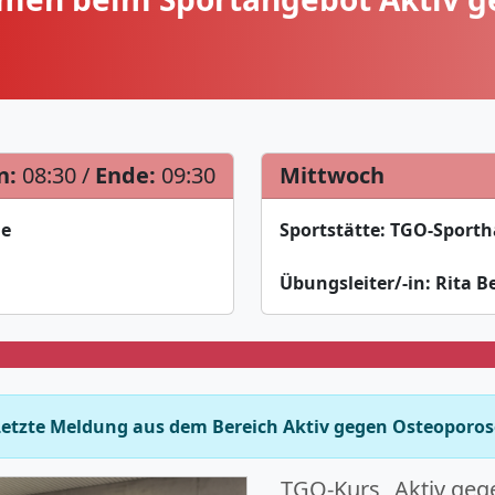
n:
08:30 /
Ende:
09:30
Mittwoch
le
Sportstätte:
TGO-Sportha
Übungsleiter/-in:
Rita B
Letzte Meldung aus dem Bereich Aktiv gegen Osteoporos
TGO-Kurs „Aktiv geg