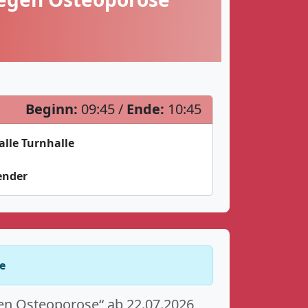
Beginn:
09:45 /
Ende:
10:45
lle Turnhalle
ender
e
en Osteoporose“ ab 22.07.2026