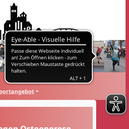
portangebot
egen Osteoporose