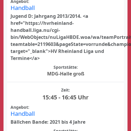
Angebot:
Handball
Jugend D: Jahrgang 2013/2014. <a
href="https://hvrheinland-
handball.liga.nu/cgi-
bin/WebObjects/nuLigaHBDE.woa/wa/teamPortrai
teamtable=2119603&pageState=vorrunde&champi
target="_blank">HV Rheinland Liga und
Termine</a>
Sportstätte:
MDG-Halle groß
Zeit:
15:45 - 16:45 Uhr
Angebot:
Handball
Bällchen Bande: 2021 bis 4 Jahre
Sportstätte: