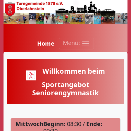
Menü:
Home
Willkommen beim
Sportangebot
Seniorengymnastik
Mittwoch
Beginn:
08:30 /
Ende:
09:30