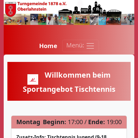
Menü:
Home
Willkommen beim
Sportangebot Tischtennis
Montag
Beginn:
17:00 /
Ende:
19:00
Zusatz-Info:
Tischtennis Jugend (9-18