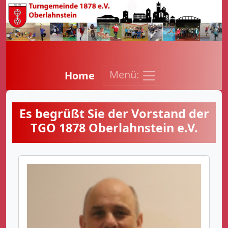
Menü:
Home
Es begrüßt Sie der Vorstand der
TGO 1878 Oberlahnstein e.V.