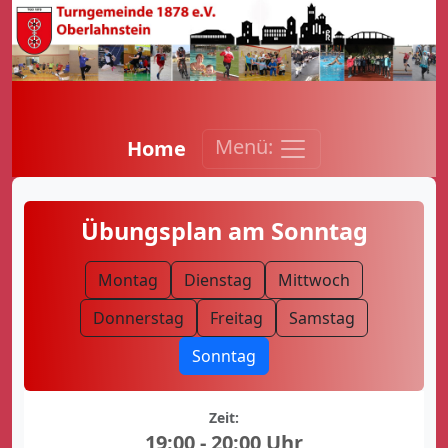
Menü:
Home
Übungsplan am Sonntag
Montag
Dienstag
Mittwoch
Donnerstag
Freitag
Samstag
Sonntag
Zeit:
19:00 - 20:00 Uhr