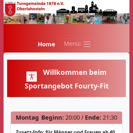
Menü:
Home
Willkommen beim
Sportangebot Fourty-Fit
Montag
Beginn:
20:00 /
Ende:
21:30
Zusatz-Info:
für Männer und Frauen ab 40