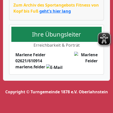
Zum Archiv des Sportangebots Fitness von
Kopf bis Fuß
geht's hier lang
Ihre Übungsleiter
Erreichbarkeit & Porträt
Marlene Feider
02621/610914
marlene.feider
Copyright © Turngemeinde 1878 e.V. Oberlahnstein