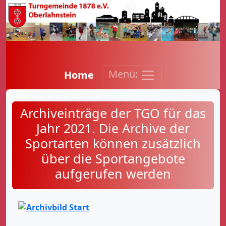
Menü:
Home
Archiveinträge der TGO für das
Jahr 2021. Die Archive der
Sportarten können zusätzlich
über die Sportangebote
aufgerufen werden