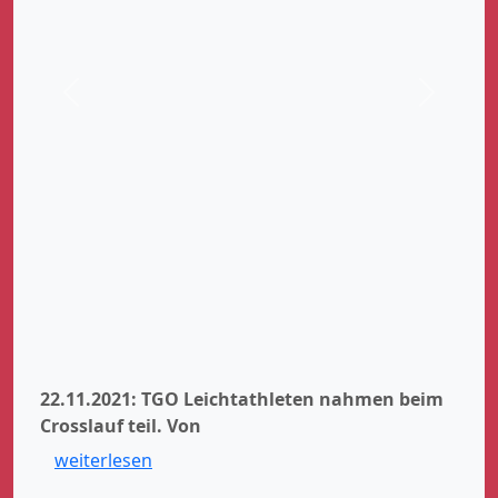
Zurück
Weiter
22.11.2021: TGO Leichtathleten nahmen beim
Crosslauf teil.
Von
weiterlesen