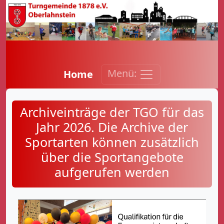
Menü:
Home
Archiveinträge der TGO für das
Jahr 2026. Die Archive der
Sportarten können zusätzlich
über die Sportangebote
aufgerufen werden